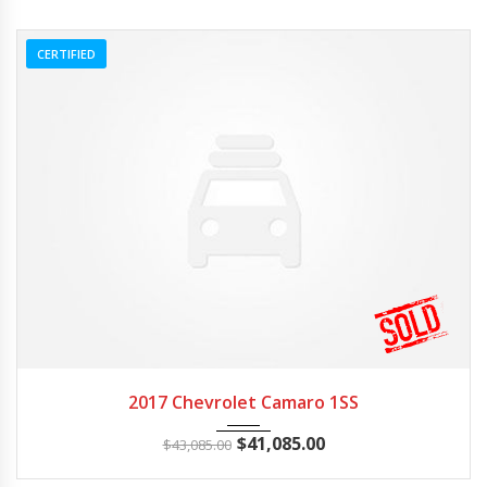
CERTIFIED
2017
Z0481
3
2017 Chevrolet Camaro 1SS
$
41,085.00
$
43,085.00