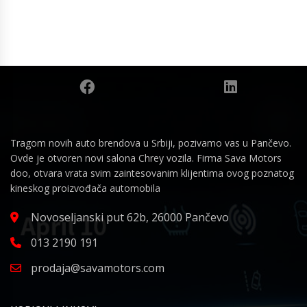
Tragom novih auto brendova u Srbiji, pozivamo vas u Pančevo.
Ovde je otvoren novi salona Chrey vozila. Firma Sava Motors
doo, otvara vrata svim zaintesovanim klijentima ovog poznatog
kineskog proizvođača automobila
Novoseljanski put 62b, 26000 Pančevo
013 2190 191
prodaja@savamotors.com