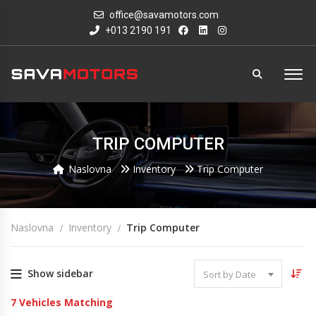
office@savamotors.com
+013 2190 191
TRIP COMPUTER
Naslovna
Inventory
Trip Computer
Naslovna
Inventory
Trip Computer
Show sidebar
Sort by Date
7
Vehicles Matching