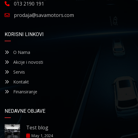
013 2190 191
prodaja@savamotors.com
KORISNI LINKOVI
O Nama
Akcije i novosti
Servis
Kontakt
Finansiranje
NEDAVNE OBJAVE
Test blog
May 1, 2024