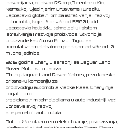
inovacijama, osnivao R&amp;D centre u Kini,
Nemačkoj, Sjedinjenim Državama I Brazilu,
uspostavio globalni tim za istraživanje I razvoj
automobila, kojeg čine više od 5500 ljudi I
uspostavio holističku tehnologiju I sistem
istraživanja I razvoja proizvoda. Stvorio je
proizvode kao što su Arrizo I Tigoo sa
kumulativnom globalnom prodajom od više od 10
miliona jedinica.
2012.godine Chery u saradnji sa Jaguar Land
Rover Motorsom osniva
Chery Jaguar Land Rover Motors, prvu kinesko
britansku kompaniju za
proizvodnju automobila visoke klase. Chery nije
bogat samo
tradicionalnim tehnologijama u auto industriji, već
ubrzava svoj razvoj
ere pametnih automobila.
Auto tržište ulazi u eru elektrifikacije, povezivanja,
inteligencije I deljenja.Kroz modele Tiggo, Chery