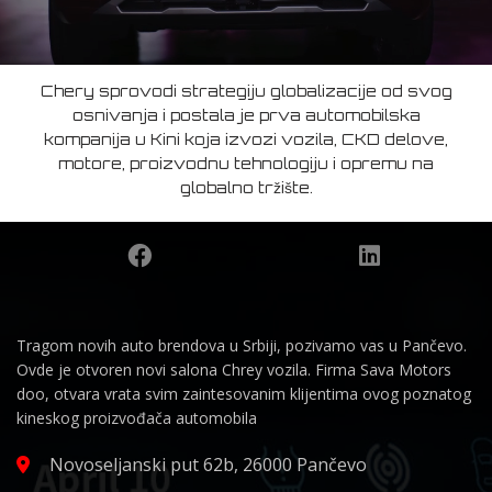
Chery sprovodi strategiju globalizacije od svog
osnivanja i postala je prva automobilska
kompanija u Kini koja izvozi vozila, CKD delove,
motore, proizvodnu tehnologiju i opremu na
globalno tržište.
Tragom novih auto brendova u Srbiji, pozivamo vas u Pančevo.
Ovde je otvoren novi salona Chrey vozila. Firma Sava Motors
doo, otvara vrata svim zaintesovanim klijentima ovog poznatog
kineskog proizvođača automobila
Novoseljanski put 62b, 26000 Pančevo