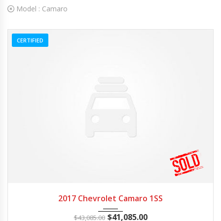
Model :
Camaro
CERTIFIED
2017
Z0481
3
2017 Chevrolet Camaro 1SS
$
41,085.00
$
43,085.00