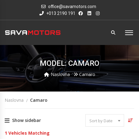
office@savamotors.com
+013 2190 191
MODEL: CAMARO
Naslovna
Camaro
Naslovna
Camaro
Show sidebar
Sort by Date
1
Vehicles Matching