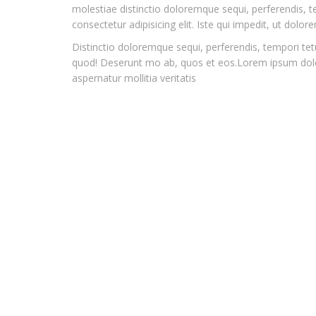
molestiae distinctio doloremque sequi, perferendis,
consectetur adipisicing elit. Iste qui impedit, ut dolo
Distinctio doloremque sequi, perferendis, tempori tetur
quod! Deserunt mo ab, quos et eos.Lorem ipsum dolor s
aspernatur mollitia veritatis