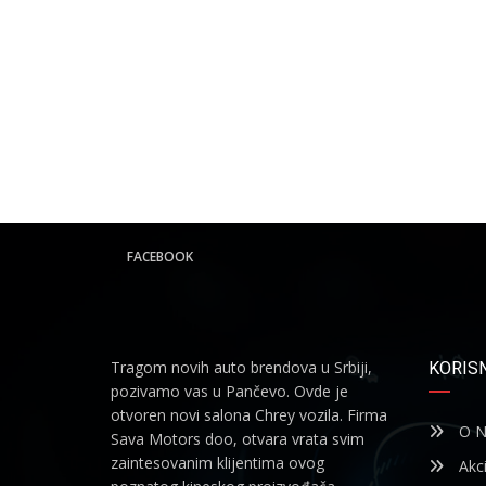
FACEBOOK
Tragom novih auto brendova u Srbiji,
KORISN
pozivamo vas u Pančevo. Ovde je
otvoren novi salona Chrey vozila. Firma
O N
Sava Motors doo, otvara vrata svim
zaintesovanim klijentima ovog
Akci