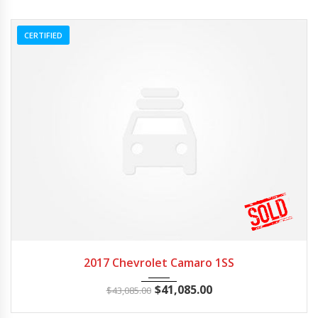
CERTIFIED
2017
Z0481
3
2017 Chevrolet Camaro 1SS
$
41,085.00
$
43,085.00