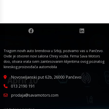
Tragom novih auto brendova u Srbiji, pozivamo vas u Pančevo.
Ovde je otvoren novi salona Chrey vozila. Firma Sava Motors
doo, otvara vrata svim zaintesovanim klijentima ovog poznatog
kineskog proizvođača automobila
Novoseljanski put 62b, 26000 Pančevo
013 2190 191
prodaja@savamotors.com