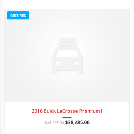
CERTIFIED
2016
Autom...
3
2016 Buick LaCrosse Premium I
$
38,495.00
$
45,915.00