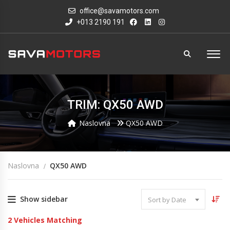
office@savamotors.com
+013 2190 191
TRIM: QX50 AWD
Naslovna
QX50 AWD
Naslovna
QX50 AWD
Show sidebar
Sort by Date
2
Vehicles Matching