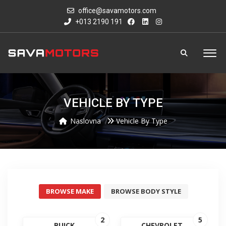
office@savamotors.com
+013 2190 191
VEHICLE BY TYPE
Naslovna
Vehicle By Type
BROWSE MAKE
BROWSE BODY STYLE
2
5
BUICK
CHEVROLET