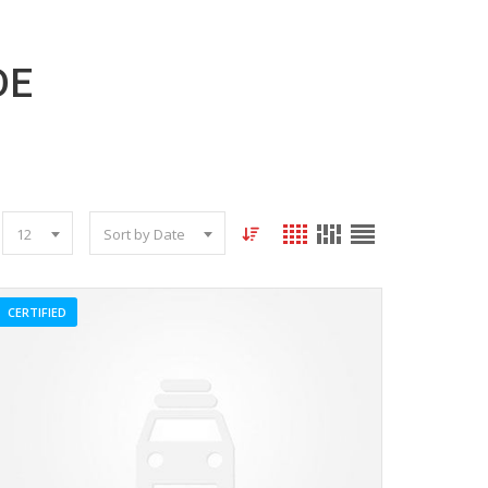
DE
12
Sort by Date
CERTIFIED