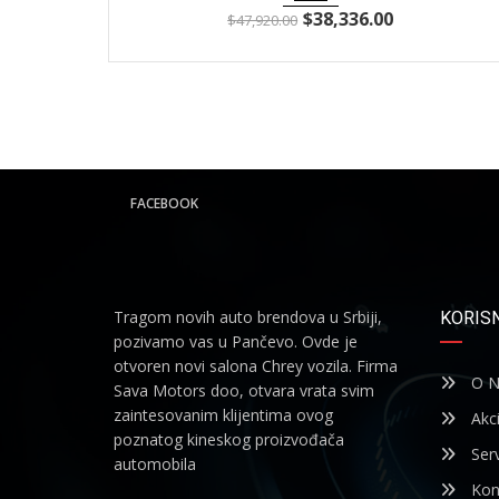
$
38,336.00
$
47,920.00
FACEBOOK
Tragom novih auto brendova u Srbiji,
KORISN
pozivamo vas u Pančevo. Ovde je
otvoren novi salona Chrey vozila. Firma
O N
Sava Motors doo, otvara vrata svim
zaintesovanim klijentima ovog
Akci
poznatog kineskog proizvođača
Serv
automobila
Kon