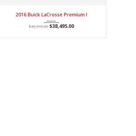
2016
Autom...
3
2016 Buick LaCrosse Premium I
$
38,495.00
$
45,915.00