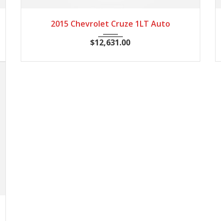
2015
Autom...
20662
2015 Chevrolet Cruze 1LT Auto
$
12,631.00