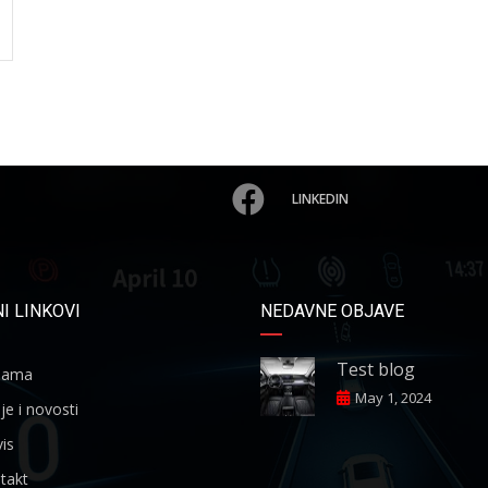
LINKEDIN
I LINKOVI
NEDAVNE OBJAVE
Test blog
ama
May 1, 2024
je i novosti
is
takt