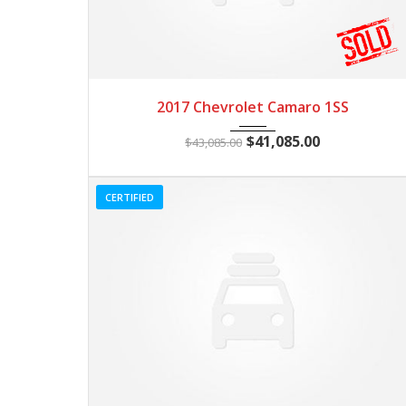
2017
Z0481
3
2017 Chevrolet Camaro 1SS
$
41,085.00
$
43,085.00
CERTIFIED