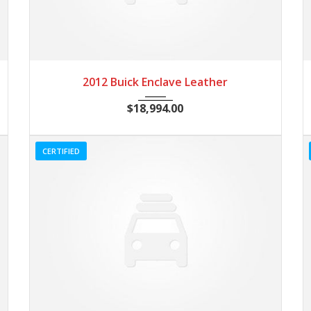
2012
Autom...
84082
2012 Buick Enclave Leather
$
18,994.00
CERTIFIED