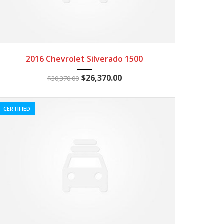
2016
Autom...
3
2016 Chevrolet Silverado 1500
$
26,370.00
$
30,370.00
CERTIFIED