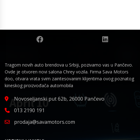
Tragom novih auto brendova u Srbiji, pozivamo vas u Pančevo.
Ovde je otvoren novi salona Chrey vozila. Firma Sava Motors
doo, otvara vrata svim zaintesovanim klijentima ovog poznatog
kineskog proizvođača automobila
Novoseljanski put 62b, 26000 Pančevo
013 2190 191
prodaja@savamotors.com