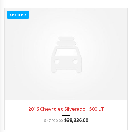
CERTIFIED
2016
Autom...
3
2016 Chevrolet Silverado 1500 LT
$
38,336.00
$
47,920.00