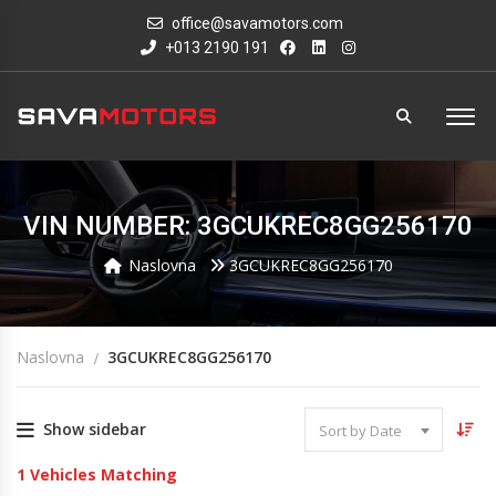
office@savamotors.com
+013 2190 191
VIN NUMBER: 3GCUKREC8GG256170
Naslovna
3GCUKREC8GG256170
Naslovna
3GCUKREC8GG256170
Show sidebar
Sort by Date
1
Vehicles Matching